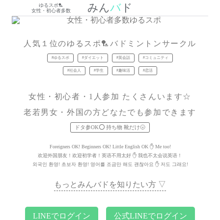
東京バドミントンサークル【女性・初心者多数】みんバド 北
人気１位の東京バドミントンサークル (北区、荒川区、文京
みん
バ
ド
ゆるスポ🏸
女性・初心者多数
人気１位のゆるスポ🏸バドミントンサークル
#ゆるスポ
#ダイエット
#英会話
#コミュニティ
#社会人
#学生
#趣味活
#恋活
女性・初心者・1人参加 たくさんいます☆
老若男女・外国の方どなたでも参加できます
ドタ参OK⭕️ 持ち物 靴だけ🌝
Foreigners OK! Beginners OK! Little English OK ✋ Me too!
欢迎外国朋友！欢迎初学者！英语不用太好 ✋ 我也不太会说英语！
외국인 환영! 초보자 환영! 영어를 조금만 해도 괜찮아요 ✋ 저도 그래요!
もっとみんバドを知りたい方 ▽
LINEでログイン
公式LINEでログイン