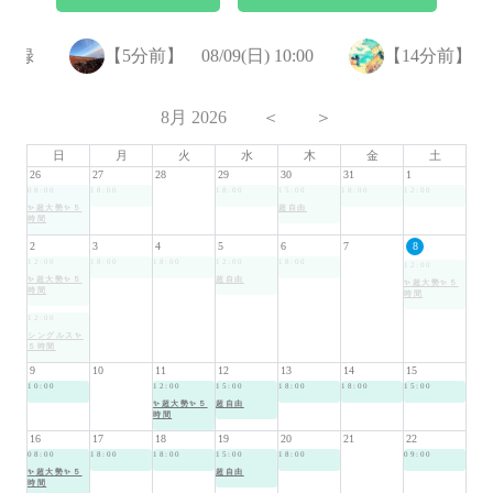
登録
【5分前】 08/09(日) 10:00
【14分前】＼NEW
8月 2026
＜
＞
日
月
火
水
木
金
土
26
27
28
29
30
31
1
08:00
18:00
18:00
15:00
18:00
12:00
✨超大勢✨５
超自由
時間
2
3
4
5
6
7
8
12:00
18:00
18:00
12:00
18:00
12:00
✨超大勢✨５
超自由
✨超大勢✨５
時間
時間
12:00
シングルス✨
５時間
9
10
11
12
13
14
15
10:00
12:00
15:00
18:00
18:00
15:00
✨超大勢✨５
超自由
時間
16
17
18
19
20
21
22
08:00
18:00
18:00
15:00
18:00
09:00
✨超大勢✨５
超自由
時間